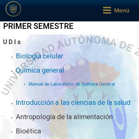
Ir
Main
Menú
al
Menu
contenido
PRIMER SEMESTRE
U D I s
Biología celular
Química general
Manual de Laboratorio de Química General
Introducción a las ciencias de la salud
Antropología de la alimentación
Bioética